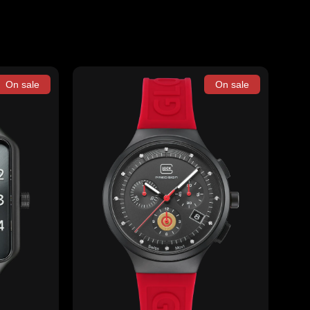
On sale
On sale