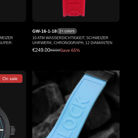
GW-16-1-18
2
+ colors
WEIZER
10 ATM WASSERDICHTIGKEIT, SCHWEIZER
SUPER-
UHRWERK, CHRONOGRAPH, 12 DIAMANTEN
€249.00
€
699
Save 65%
On sale