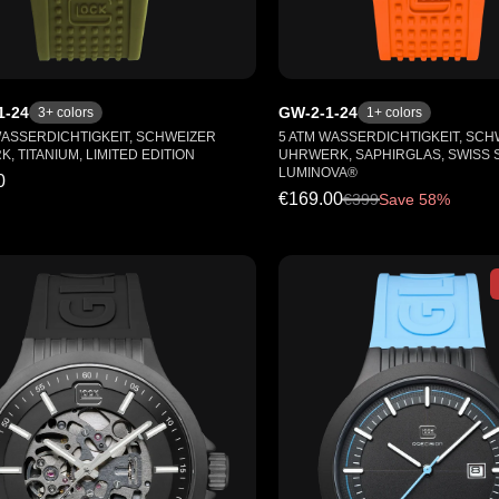
1-24
GW-2-1-24
3
+ colors
1
+ colors
WASSERDICHTIGKEIT, SCHWEIZER
5 ATM WASSERDICHTIGKEIT, SCH
, TITANIUM, LIMITED EDITION
UHRWERK, SAPHIRGLAS, SWISS 
LUMINOVA®
0
€169.00
€
399
Save 58%