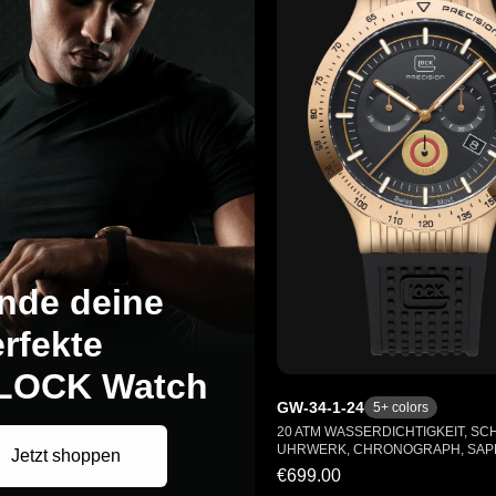
nde deine
rfekte
LOCK Watch
GW-34-1-24
5
+ colors
20 ATM WASSERDICHTIGKEIT, SC
UHRWERK, CHRONOGRAPH, SAP
Jetzt shoppen
€699.00