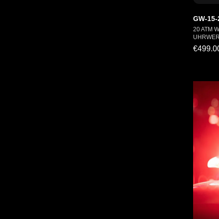
GW-15-
20 ATM 
UHRWERK
€499.0