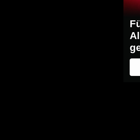
F
Al
g