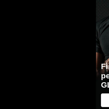
Fi
pe
G