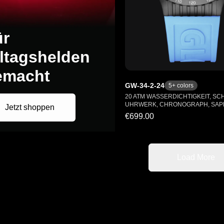
ür
ltagshelden
emacht
GW-34-2-24
5
+ colors
20 ATM WASSERDICHTIGKEIT, SC
UHRWERK, CHRONOGRAPH, SAP
Jetzt shoppen
€699.00
Load More