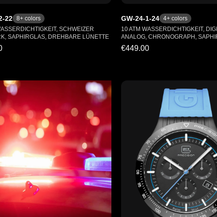
2-22
GW-24-1-24
8
+ colors
4
+ colors
WASSERDICHTIGKEIT, SCHWEIZER
10 ATM WASSERDICHTIGKEIT, DIGI
, SAPHIRGLAS, DREHBARE LÜNETTE
ANALOG, CHRONOGRAPH, SAPHI
0
€449.00