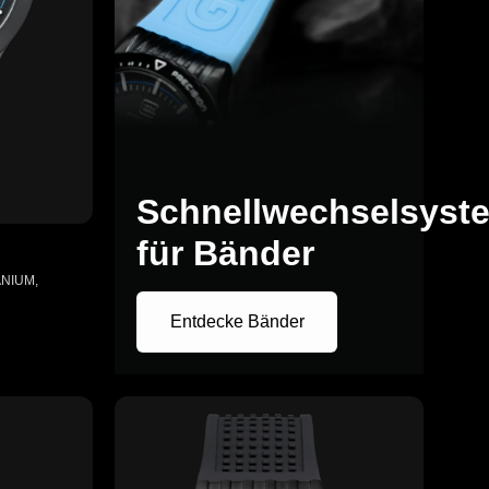
Schnellwechselsyst
für Bänder
ANIUM,
Entdecke Bänder