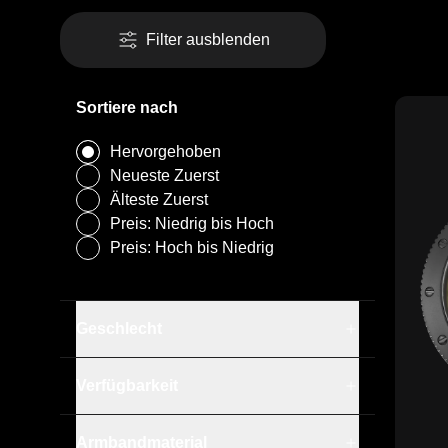
Filter ausblenden
Sortiere nach
Hervorgehoben
Neueste Zuerst
Älteste Zuerst
Preis: Niedrig bis Hoch
Bicolor
Preis: Hoch bis Niedrig
Camouflage Forest
Coyote
Damen
Dunkelblau
Geschlecht
Herren
Gunmetal-Finish
Hellblau
Auf Lager
Militärgrün
Verfügbarkeit
Nicht vorrätig
Edelstahl-Link
Orange
Edelstahl-Mesh
Rot
Armbandmaterial
Silikon