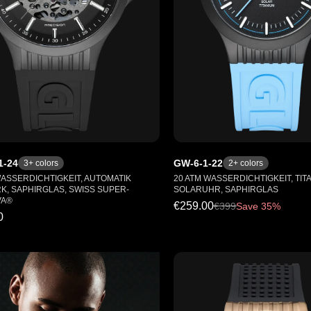
1-24
GW-6-1-22
3
+ colors
2
+ colors
WASSERDICHTIGKEIT, AUTOMATIK
20 ATM WASSERDICHTIGKEIT, TIT
, SAPHIRGLAS, SWISS SUPER-
SOLARUHR, SAPHIRGLAS
VA®
€259.00
€
399
Save 35%
0