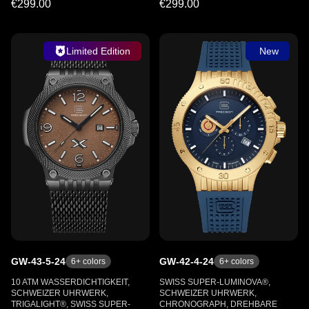
€299.00
€299.00
Limited Edition
New
GW-43-5-24
GW-42-4-24
6
+ colors
6
+ colors
10 ATM WASSERDICHTIGKEIT,
SWISS SUPER-LUMINOVA®,
SCHWEIZER UHRWERK,
SCHWEIZER UHRWERK,
TRIGALIGHT®, SWISS SUPER-
CHRONOGRAPH, DREHBARE