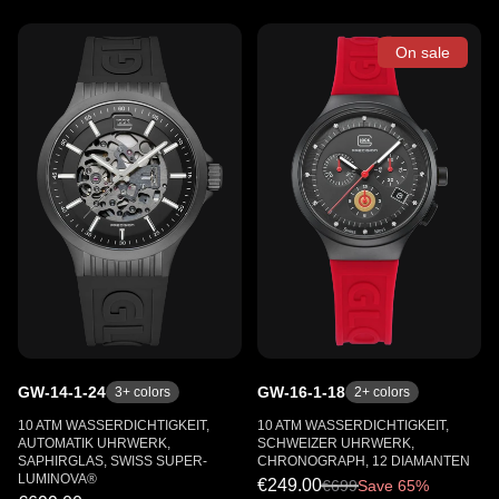
On sale
GW-14-1-24
GW-16-1-18
3
+ colors
2
+ colors
10 ATM WASSERDICHTIGKEIT,
10 ATM WASSERDICHTIGKEIT,
AUTOMATIK UHRWERK,
SCHWEIZER UHRWERK,
SAPHIRGLAS, SWISS SUPER-
CHRONOGRAPH, 12 DIAMANTEN
LUMINOVA®
€249.00
€
699
Save 65%