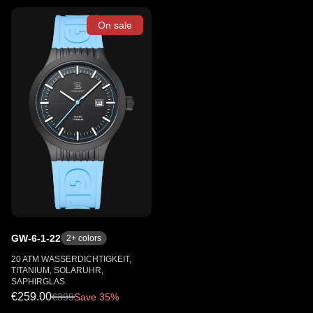
On sale
GW-6-1-22
2
+ colors
20 ATM WASSERDICHTIGKEIT,
TITANIUM, SOLARUHR,
SAPHIRGLAS
€259.00
€
399
Save 35%