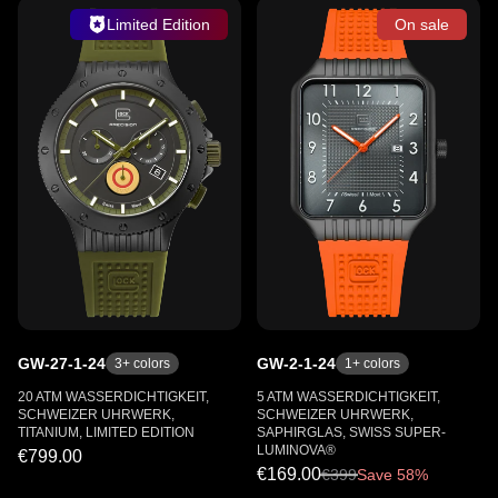
Limited Edition
On sale
GW-27-1-24
GW-2-1-24
3
+ colors
1
+ colors
20 ATM WASSERDICHTIGKEIT,
5 ATM WASSERDICHTIGKEIT,
SCHWEIZER UHRWERK,
SCHWEIZER UHRWERK,
TITANIUM, LIMITED EDITION
SAPHIRGLAS, SWISS SUPER-
LUMINOVA®
€799.00
€169.00
€
399
Save 58%