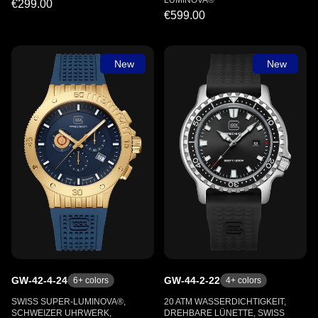
LUMINOVA®
€299.00
€599.00
New
New
GW-42-4-24
GW-44-2-22
6
+ colors
4
+ colors
SWISS SUPER-LUMINOVA®,
20 ATM WASSERDICHTIGKEIT,
SCHWEIZER UHRWERK,
DREHBARE LÜNETTE, SWISS