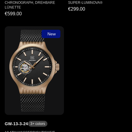
CHRONOGRAPH, DREHBARE
SUPER-LUMINOVA®
LÜNETTE
€299.00
€599.00
New
GW-13-3-24
3
+ colors